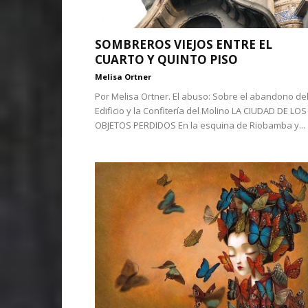
SOMBREROS VIEJOS ENTRE EL
CUARTO Y QUINTO PISO
Melisa Ortner
Por Melisa Ortner. El abuso: Sobre el abandono de
Edificio y la Confitería del Molino LA CIUDAD DE LOS
OBJETOS PERDIDOS En la esquina de Riobamba y...