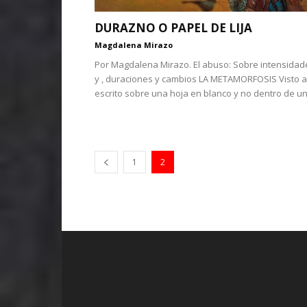
DURAZNO O PAPEL DE LIJA
Magdalena Mirazo
Por Magdalena Mirazo. El abuso: Sobre intensidad
y , duraciones y cambios LA METAMORFOSIS Visto a
escrito sobre una hoja en blanco y no dentro de un.
1
2