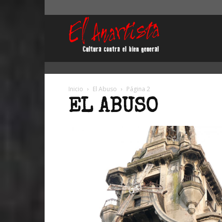
El
Anartista
Inicio
El Abuso
Página 2
EL ABUSO