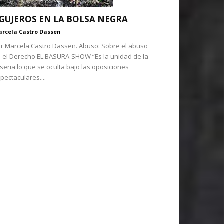
GUJEROS EN LA BOLSA NEGRA
rcela Castro Dassen
r Marcela Castro Dassen. Abuso: Sobre el abuso
 el Derecho EL BASURA-SHOW “Es la unidad de la
seria lo que se oculta bajo las oposiciones
pectaculares....