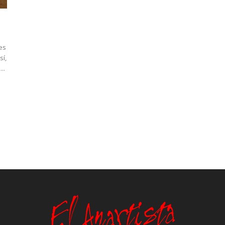
es
sí,
..