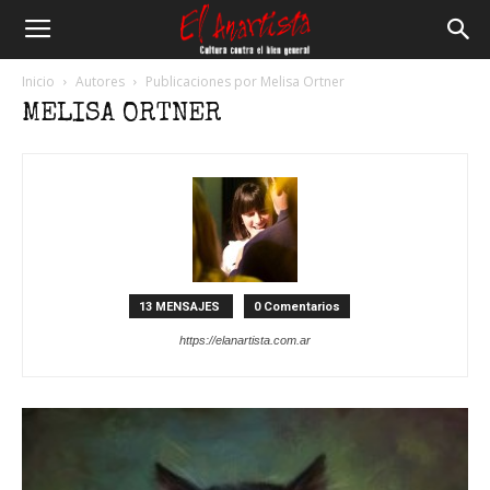
El
Inicio
Autores
Publicaciones por Melisa Ortner
MELISA ORTNER
Anartista
13 MENSAJES
0 Comentarios
https://elanartista.com.ar