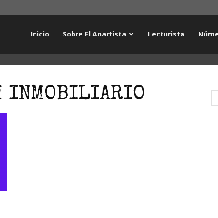
Inicio
Sobre El Anartista
Lecturista
Núme
M INMOBILIARIO