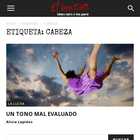
El
Inicio
Etiquetas
Cabeza
ETIQUETA: CABEZA
Anartista
LA LUCHA
UN TONO MAL EVALUADO
Alicia Lapidus