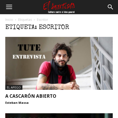
El
Inicio
Etiquetas
Escritor
ETIQUETA: ESCRITOR
Anartista
EL APEGO
A CASCARÓN ABIERTO
Esteban Massa