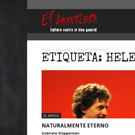
El
Anartista
Inicio
Etiquetas
Helena Alderoqui
ETIQUETA: HEL
EL APEGO
NATURALMENTE ETERNO
Gabriela Stoppelman