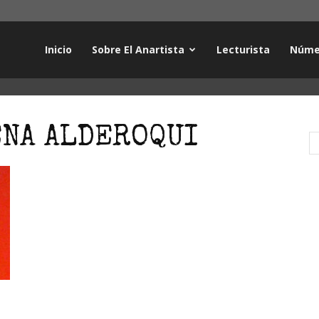
Inicio
Sobre El Anartista
Lecturista
Núme
ENA ALDEROQUI