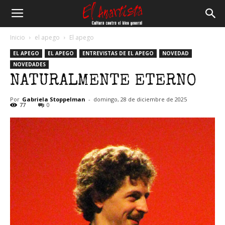
El
Inicio
el apego
El apego
EL APEGO
EL APEGO
ENTREVISTAS DE EL APEGO
NOVEDAD
Anartista
NOVEDADES
NATURALMENTE ETERNO
Por
Gabriela Stoppelman
-
domingo, 28 de diciembre de 2025
77
0