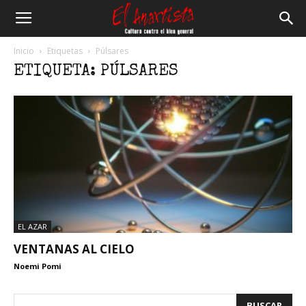
El
Inicio
Etiquetas
Púlsares
ETIQUETA: PÚLSARES
Anartista
EL AZAR
VENTANAS AL CIELO
Noemi Pomi