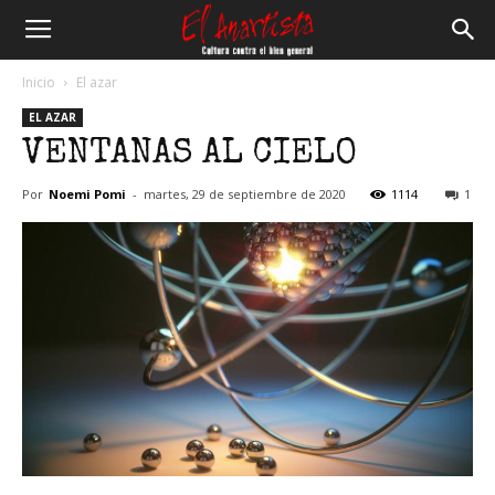
El
Inicio
El azar
EL AZAR
Anartista
VENTANAS AL CIELO
Por
Noemi Pomi
-
martes, 29 de septiembre de 2020
1114
1