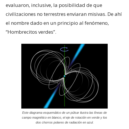
evaluaron, inclusive, la posibilidad de que
civilizaciones no terrestres enviaran misivas. De ahí
el nombre dado en un principio al fenómeno,
“Hombrecitos verdes”.
Este diagrama esquemático de un púlsar ilustra las líneas de
campo magnético en blanco, el eje de rotación en verde y los
dos chorros polares de radiación en azul.