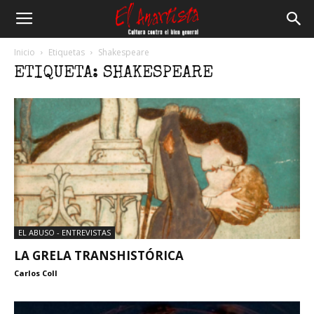
El
Inicio
Etiquetas
Shakespeare
ETIQUETA: SHAKESPEARE
Anartista
EL ABUSO - ENTREVISTAS
LA GRELA TRANSHISTÓRICA
Carlos Coll