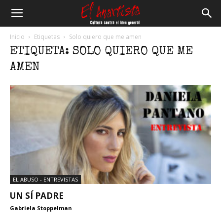
El
Inicio
Etiquetas
Solo quiero que me amen
ETIQUETA: SOLO QUIERO QUE ME
Anartista
AMEN
EL ABUSO - ENTREVISTAS
UN SÍ PADRE
Gabriela Stoppelman