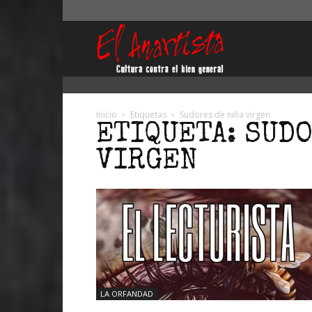
El
Anartista
Inicio
Etiquetas
Sudores de niña virgen
ETIQUETA: SUDO
VIRGEN
LA ORFANDAD