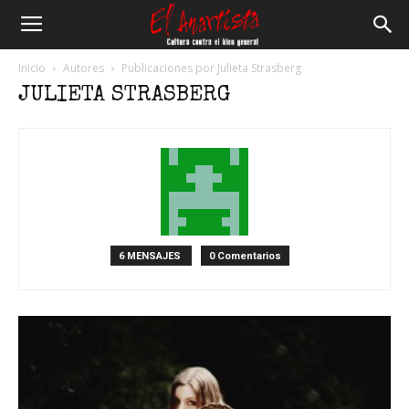
El
Inicio
Autores
Publicaciones por Julieta Strasberg
JULIETA STRASBERG
Anartista
6 MENSAJES
0 Comentarios