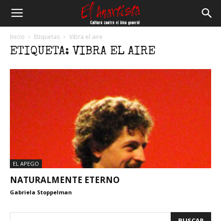
El
Inicio
Etiquetas
Vibra el aire
ETIQUETA: VIBRA EL AIRE
Anartista
EL APEGO
NATURALMENTE ETERNO
Gabriela Stoppelman