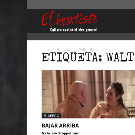
El
Anartista
Inicio
Etiquetas
Walter Benjamin
ETIQUETA: WAL
EL APEGO
BAJAR ARRIBA
Gabriela Stoppelman