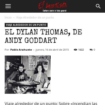
El
Inicio
Viaje Alrededor de un punto
VIAJE ALREDEDOR DE UN PUNTO
Anartista
EL DYLAN THOMAS, DE
ANDY GODDART
Por
Pablo Arahuete
-
jueves, 16 de abril de 2015
1632
0
Viaje alrededor de un punto: Sobre «Incendian las