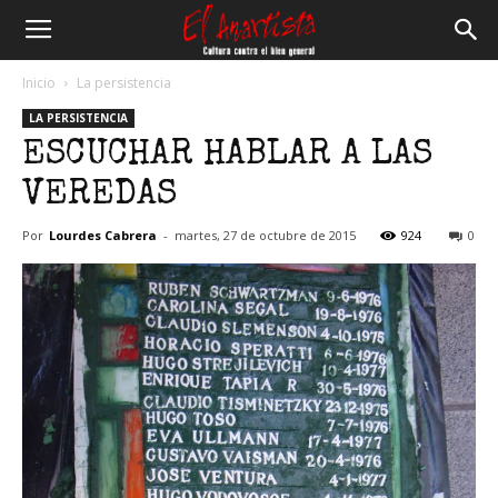
El
Inicio
La persistencia
LA PERSISTENCIA
Anartista
ESCUCHAR HABLAR A LAS
VEREDAS
Por
Lourdes Cabrera
-
martes, 27 de octubre de 2015
924
0