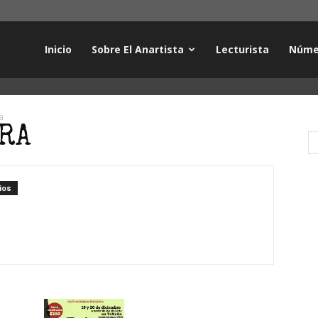
Inicio
Sobre El Anartista
Lecturista
Núme
a
RA
ios