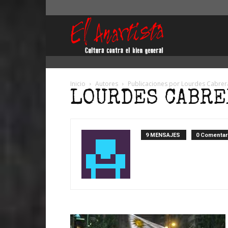
El
Anartista
Inicio
Autores
Publicaciones por Lourdes Cabrer
LOURDES CABRE
9 MENSAJES
0 Comentar