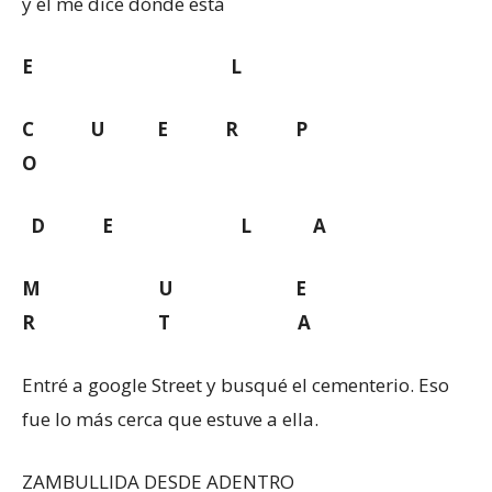
y él me dice dónde está
E L
C U E R P
O
D E L A
M U E
R T A
Entré a google Street y busqué el cementerio. Eso
fue lo más cerca que estuve a ella.
ZAMBULLIDA DESDE ADENTRO