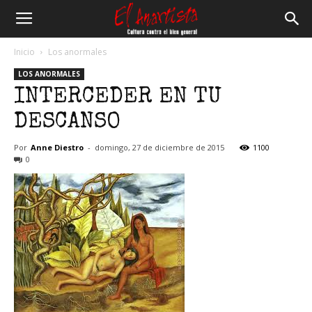
El
Inicio
Los anormales
LOS ANORMALES
Anartista
INTERCEDER EN TU
DESCANSO
Por
Anne Diestro
-
domingo, 27 de diciembre de 2015
1100
0