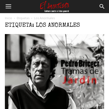
El
Inicio
Etiquetas
Los Anormales
ETIQUETA: LOS ANORMALES
Anartista