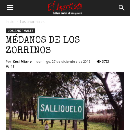
El
Inicio
Los anormales
LOS ANORMALES
Anartista
MÉDANOS DE LOS
ZORRINOS
Por
Ceci Miano
-
domingo, 27 de diciembre de 2015
3723
11