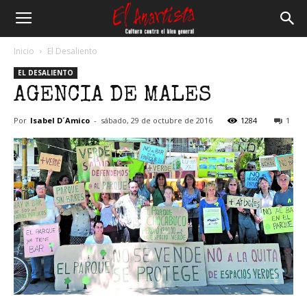
El
Inicio
El Desaliento
EL DESALIENTO
Anartista
AGENCIA DE MALES
Por
Isabel D´Amico
-
sábado, 29 de octubre de 2016
1284
1