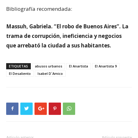
Bibliografía recomendada:
Massuh, Gabriela. “El robo de Buenos Aires”.
La
trama de corrupción, ineficiencia y negocios
que arrebató la ciudad a sus habitantes.
ETIQUETAS
abusos urbanos
El Anartista
El Anartista 9
El Desaliento
Isabel D´Amico
Artículo anterior
Artículo siguiente