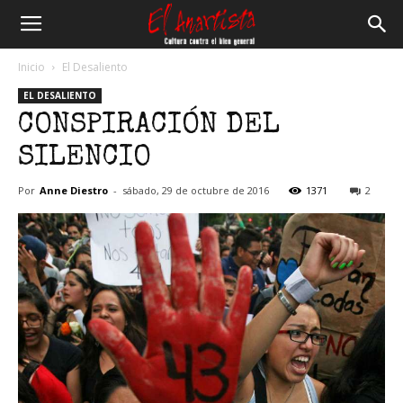
El
Inicio
El Desaliento
EL DESALIENTO
Anartista
CONSPIRACIÓN DEL
SILENCIO
Por
Anne Diestro
-
sábado, 29 de octubre de 2016
1371
2