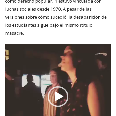
como derecho popular. Y estuvo vinculada con
luchas sociales desde 1970. A pesar de las
versiones sobre cómo sucedió, la desaparición de
los estudiantes sigue bajo el mismo rótulo:
masacre.
Reproductor
de
vídeo