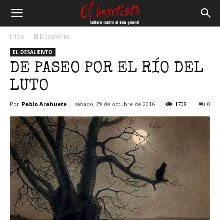
El
Inicio
El Desaliento
EL DESALIENTO
Anartista
DE PASEO POR EL RÍO DEL
LUTO
Por
Pablo Arahuete
-
sábado, 29 de octubre de 2016
1708
0