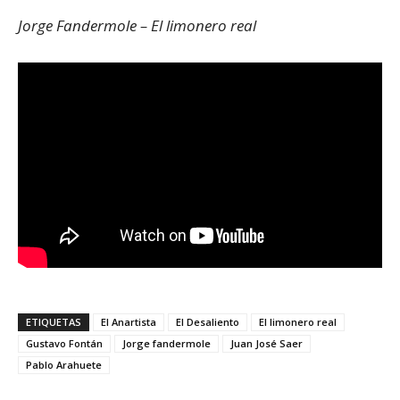
Jorge Fandermole – El limonero real
ETIQUETAS
El Anartista
El Desaliento
El limonero real
Gustavo Fontán
Jorge fandermole
Juan José Saer
Pablo Arahuete