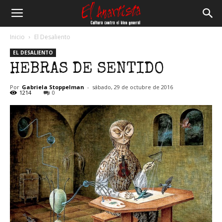
El
Inicio
El Desaliento
EL DESALIENTO
Anartista
HEBRAS DE SENTIDO
Por
Gabriela Stoppelman
-
sábado, 29 de octubre de 2016
1214
0