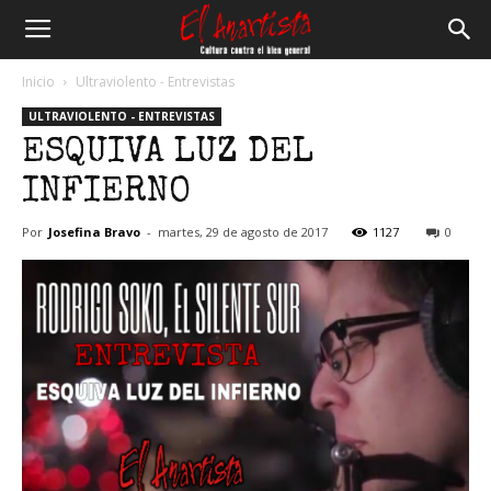
El
Inicio
Ultraviolento - Entrevistas
ULTRAVIOLENTO - ENTREVISTAS
Anartista
ESQUIVA LUZ DEL
INFIERNO
Por
Josefina Bravo
-
martes, 29 de agosto de 2017
1127
0