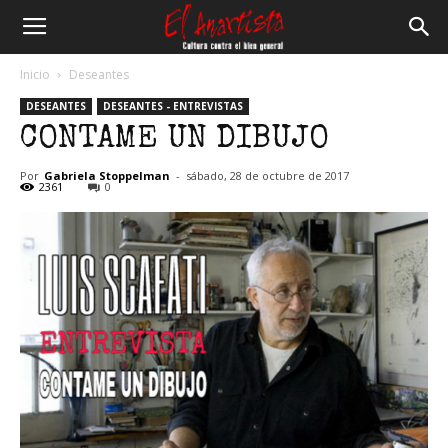
El
Inicio
Deseantes
DESEANTES
DESEANTES - ENTREVISTAS
Anartista
CONTAME UN DIBUJO
Por
Gabriela Stoppelman
-
sábado, 28 de octubre de 2017
2361
0