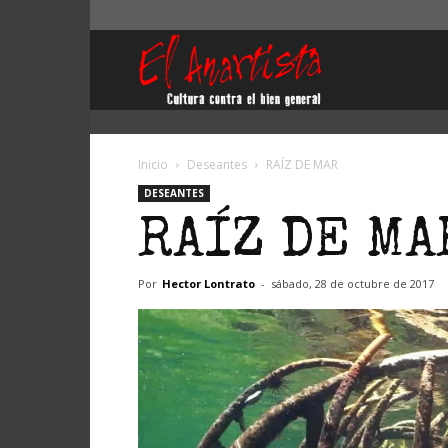
El
Anartista
Inicio
Deseantes
RAÍZ DE MAR
DESEANTES
RAÍZ DE MA
Por
Hector Lontrato
-
sábado, 28 de octubre de 2017