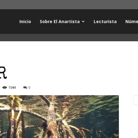
Inicio
Sobre El Anartista
Lecturista
Núme
R
1544
0