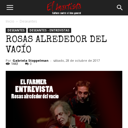
El
Inicio
Deseantes
DESEANTES
DESEANTES - ENTREVISTAS
Anartista
ROSAS ALREDEDOR DEL
VACÍO
Por
Gabriela Stoppelman
-
sábado, 28 de octubre de 2017
1443
0