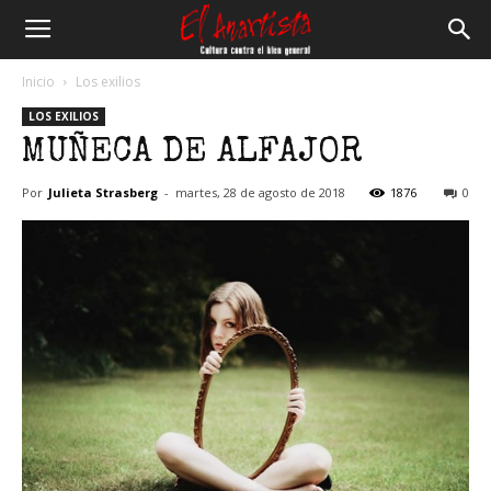
El
Inicio
Los exilios
LOS EXILIOS
Anartista
MUÑECA DE ALFAJOR
Por
Julieta Strasberg
-
martes, 28 de agosto de 2018
1876
0