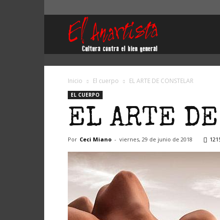
El
Anartista
Inicio
El cuerpo
EL ARTE DE CONSTELAR
EL CUERPO
EL ARTE D
Por
Ceci Miano
-
viernes, 29 de junio de 2018
121