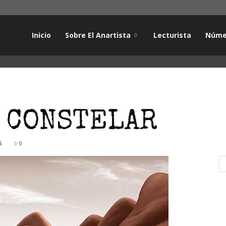
Inicio
Sobre El Anartista
Lecturista
Núme
E CONSTELAR
5
0