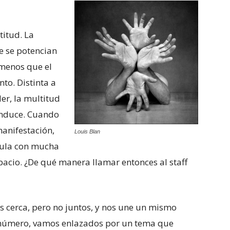
titud. La
e se potencian
 menos que el
nto. Distinta a
der, la multitud
conduce. Cuando
anifestación,
Louis Blan
cula con mucha
acio. ¿De qué manera llamar entonces al staff
 cerca, pero no juntos, y nos une un mismo
a número, vamos enlazados por un tema que