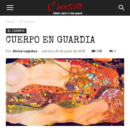
El
Inicio
El cuerpo
EL CUERPO
Anartista
CUERPO EN GUARDIA
Por
Alicia Lapidus
-
viernes, 29 de junio de 2018
958
0