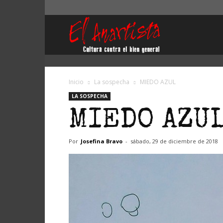
El
Anartista
Inicio
La sospecha
MIEDO AZUL
LA SOSPECHA
MIEDO AZU
Por
Josefina Bravo
-
sábado, 29 de diciembre de 2018