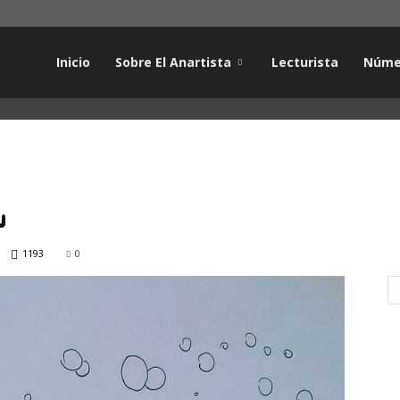
Inicio
Sobre El Anartista
Lecturista
Núme
L
1193
0