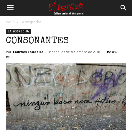
El
Inicio
La sospecha
LA SOSPECHA
Anartista
CONSONANTES
Por
Lourdes Landeira
-
sábado, 29 de diciembre de 2018
837
0