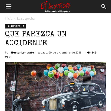
El
Inicio
La sospecha
LA SOSPECHA
Anartista
QUE PAREZCA UN
ACCIDENTE
Por
Hector Lontrato
-
sábado, 29 de diciembre de 2018
846
0