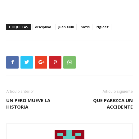
ETIQUETAS
disciplina
Juan XXIII
nazis
rigidez
Artículo anterior
Artículo siguiente
UN PERO MUEVE LA
QUE PAREZCA UN
HISTORIA
ACCIDENTE