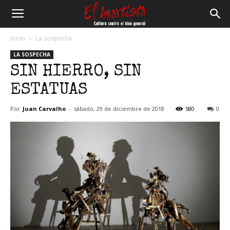
El
Inicio
La sospecha
LA SOSPECHA
Anartista
SIN HIERRO, SIN
ESTATUAS
Por
Juan Carvalho
-
sábado, 29 de diciembre de 2018
580
0