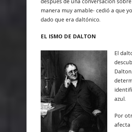
después de una conversación sobre l
manera muy amable- cedió a que yo 
dado que era daltónico.
EL ISMO DE DALTON
El dal
descub
Dalton
determ
identif
azul.
Por ot
afecta