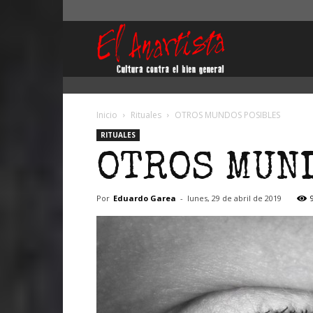
El
Anartista
Inicio
Rituales
OTROS MUNDOS POSIBLES
RITUALES
OTROS MUN
Por
Eduardo Garea
-
lunes, 29 de abril de 2019