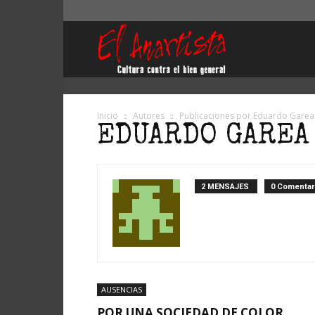
El
Anartista
Inicio
Autores
Publicaciones por Eduardo Garea
EDUARDO GAREA
2 MENSAJES
0 Comentar
AUSENCIAS
POR UNA SOCIEDAD DE COLOR