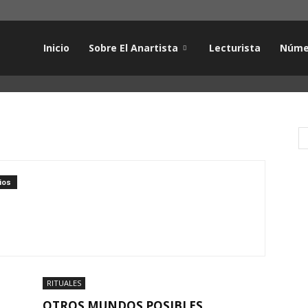
Inicio
Sobre El Anartista
Lecturista
Núme
ios
RITUALES
OTROS MUNDOS POSIBLES