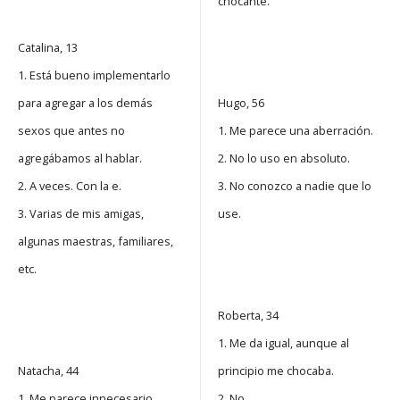
chocante.
Catalina, 13
1. Está bueno implementarlo
para agregar a los demás
Hugo, 56
sexos que antes no
1. Me parece una aberración.
agregábamos al hablar.
2. No lo uso en absoluto.
2. A veces. Con la e.
3. No conozco a nadie que lo
3. Varias de mis amigas,
use.
algunas maestras, familiares,
etc.
Roberta, 34
1. Me da igual, aunque al
Natacha, 44
principio me chocaba.
1. Me parece innecesario.
2. No.