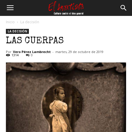
El
Inicio
La decisión
LA DECISIÓN
Anartista
LAS CUERPAS
Por
Vero Pérez Lambrecht
-
martes, 29 de octubre de 2019
1314
0