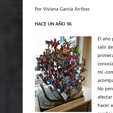
Por Viviana García Arribas
HACE UN AÑO YA
El año
salir d
primera
conocía
mí -com
acompa
No pen
afectar
hacer 