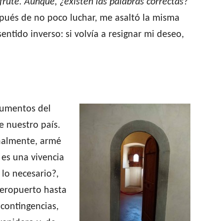
frute. Aunque, ¿existen las palabras correctas?
espués de no poco luchar, me asaltó la misma
entido inverso: si volvía a resignar mi deseo,
 aumentos del
e nuestro país.
inalmente, armé
a es una vivencia
 lo necesario?,
aeropuerto hasta
 contingencias,