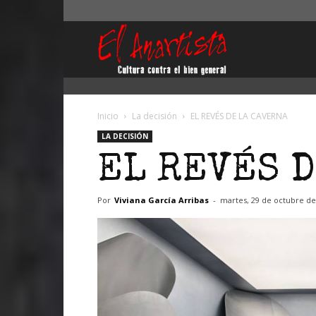
El
Anartista
Inicio
La decisión
EL REVÉS DE LA CAVERNA
LA DECISIÓN
EL REVÉS D
Por
Viviana García Arribas
-
martes, 29 de octubre de