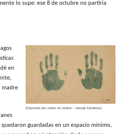
mente lo supe: ese 8 de octubre no partiría
pagos
sticas
edé en
ente,
e madre
Empreinte des mains de l’artiste – Vassily Kandinsky
planes
cas quedaron guardadas en un espacio mínimo,