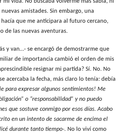
r mi vida. No buscaba volverme más sabia, ni
r nuevas amistades. Sin embargo, una
hacía que me anticipara al futuro cercano,
to de las nuevas aventuras.
 más y van…- se encargó de demostrarme que
miliar de importancia cambió el orden de mis
mprescindible resignar mi partida? Sí. No. No
e acercaba la fecha, más claro lo tenía: debía
je para expresar algunos sentimientos! Me
bligación” o “responsabilidad” y no puedo
nes que sostuve conmigo por esos días. Acabo
scrito en un intento de sacarme de encima el
ilicé durante tanto tiempo-.
No lo viví como