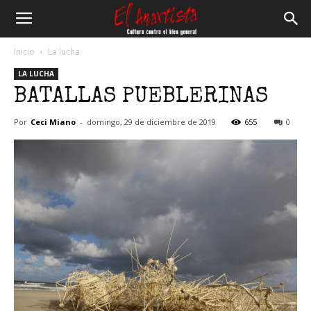
El
Inicio
La lucha
LA LUCHA
Anartista
BATALLAS PUEBLERINAS
Por
Ceci Miano
-
domingo, 29 de diciembre de 2019
655
0