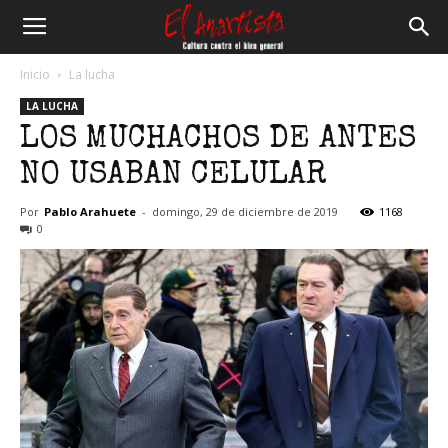
El
Inicio
La lucha
LA LUCHA
Anartista
LOS MUCHACHOS DE ANTES
NO USABAN CELULAR
Por
Pablo Arahuete
-
domingo, 29 de diciembre de 2019
1168
0