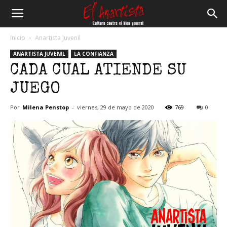
El
Inicio
Anartista Juvenil
ANARTISTA JUVENIL
LA CONFIANZA
Anartista
CADA CUAL ATIENDE SU
JUEGO
Por
Milena Penstop
-
viernes, 29 de mayo de 2020
769
0