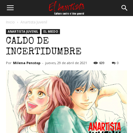
El
Inicio
Anartista Juvenil
ANARTISTA JUVENIL
EL MIEDO
Anartista
CALDO DE
INCERTIDUMBRE
Por
Milena Penstop
-
jueves, 29 de abril de 2021
609
0