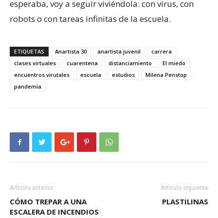
esperaba, voy a seguir viviéndola: con virus, con
robots o con tareas infinitas de la escuela.
ETIQUETAS
Anartista 30
anartista juvenil
carrera
clases virtuales
cuarentena
distanciamiento
El miedo
encuentros virutales
escuela
estudios
Milena Penstop
pandemia
Artículo anterior
Artículo siguiente
CÓMO TREPAR A UNA
PLASTILINAS
ESCALERA DE INCENDIOS