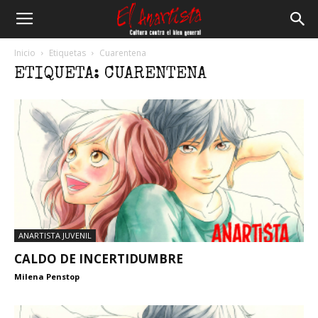
El
Inicio
Etiquetas
Cuarentena
ETIQUETA: CUARENTENA
Anartista
ANARTISTA JUVENIL
CALDO DE INCERTIDUMBRE
Milena Penstop