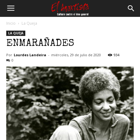
El
Inicio
La Queja
LA QUEJA
Anartista
ENMARAÑADES
Por
Lourdes Landeira
-
miércoles, 29 de julio de 2020
934
0