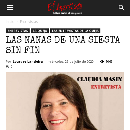
El
Inicio
Entrevistas
ENTREVISTAS
LA QUEJA
LAS ENTREVISTAS DE LA QUEJA
Anartista
LAS NANAS DE UNA SIESTA
SIN FIN
Por
Lourdes Landeira
-
miércoles, 29 de julio de 2020
1069
0