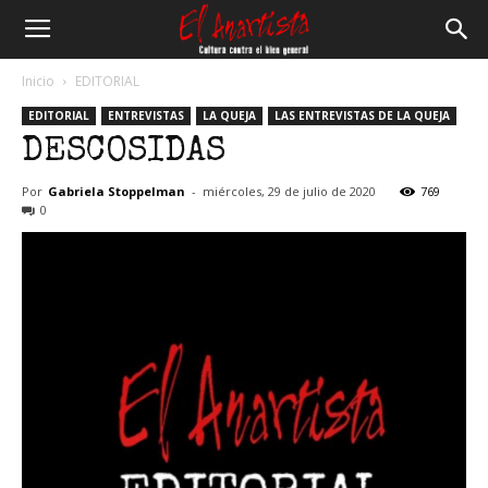
El
Inicio
EDITORIAL
EDITORIAL
ENTREVISTAS
LA QUEJA
LAS ENTREVISTAS DE LA QUEJA
Anartista
DESCOSIDAS
Por
Gabriela Stoppelman
-
miércoles, 29 de julio de 2020
769
0