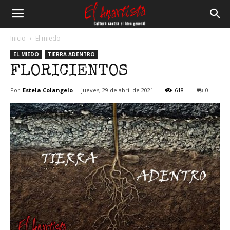
El
Inicio
El miedo
EL MIEDO
TIERRA ADENTRO
Anartista
FLORICIENTOS
Por
Estela Colangelo
-
jueves, 29 de abril de 2021
618
0