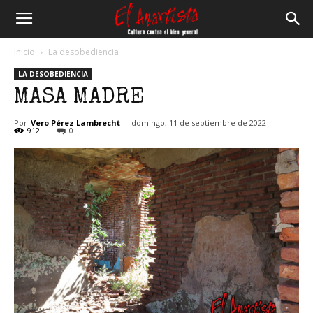
El
Inicio
La desobediencia
LA DESOBEDIENCIA
Anartista
MASA MADRE
Por
Vero Pérez Lambrecht
-
domingo, 11 de septiembre de 2022
912
0